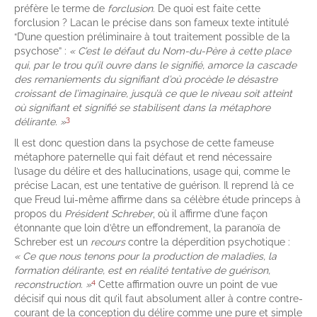
préfère le terme de
forclusion
. De quoi est faite cette
forclusion ? Lacan le précise dans son fameux texte intitulé
“D’une question préliminaire à tout traitement possible de la
psychose” :
« C’est le défaut du Nom-du-Père à cette place
qui, par le trou qu’il ouvre dans le signifié, amorce la cascade
des remaniements du signifiant d’où procède le désastre
croissant de l’imaginaire, jusqu’à ce que le niveau soit atteint
où signifiant et signifié se stabilisent dans la métaphore
3
délirante. »
Il est donc question dans la psychose de cette fameuse
métaphore paternelle qui fait défaut et rend nécessaire
l’usage du délire et des hallucinations, usage qui, comme le
précise Lacan, est une tentative de guérison. Il reprend là ce
que Freud lui-même affirme dans sa célèbre étude princeps à
propos du
Président Schreber
, où il affirme d’une façon
étonnante que loin d’être un effondrement, la paranoïa de
Schreber est un
recours
contre la déperdition psychotique :
« Ce que nous tenons pour la production de maladies, la
formation délirante, est en réalité tentative de guérison,
4
reconstruction. »
Cette affirmation ouvre un point de vue
décisif qui nous dit qu’il faut absolument aller à contre contre-
courant de la conception du délire comme une pure et simple