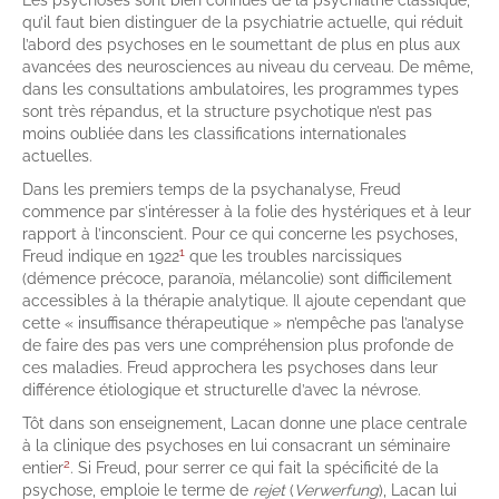
Les psychoses sont bien connues de la psychiatrie classique,
qu’il faut bien distinguer de la psychiatrie actuelle, qui réduit
l’abord des psychoses en le soumettant de plus en plus aux
avancées des neurosciences au niveau du cerveau. De même,
dans les consultations ambulatoires, les programmes types
sont très répandus, et la structure psychotique n’est pas
moins oubliée dans les classifications internationales
actuelles.
Dans les premiers temps de la psychanalyse, Freud
commence par s’intéresser à la folie des hystériques et à leur
rapport à l’inconscient. Pour ce qui concerne les psychoses,
1
Freud indique en 1922
que les troubles narcissiques
(démence précoce, paranoïa, mélancolie) sont difficilement
accessibles à la thérapie analytique. Il ajoute cependant que
cette « insuffisance thérapeutique » n’empêche pas l’analyse
de faire des pas vers une compréhension plus profonde de
ces maladies. Freud approchera les psychoses dans leur
différence étiologique et structurelle d’avec la névrose.
Tôt dans son enseignement, Lacan donne une place centrale
à la clinique des psychoses en lui consacrant un séminaire
2
entier
. Si Freud, pour serrer ce qui fait la spécificité de la
psychose, emploie le terme de
rejet
(
Verwerfung
), Lacan lui