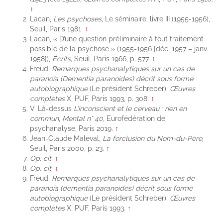
↑
Lacan,
Les psychoses
, Le séminaire, livre III (1955-1956),
Seuil, Paris 1981.
↑
Lacan, « D’une question préliminaire à tout traitement
possible de la psychose » (1955-1956 [déc. 1957 – janv.
1958]),
Écrits,
Seuil, Paris 1966, p. 577.
↑
Freud,
Remarques psychanalytiques sur un cas de
paranoïa (Dementia paranoides) décrit sous forme
autobiographique
(Le président Schreber),
Œuvres
complètes
X, PUF, Paris 1993, p. 308.
↑
V. Là-dessus
L’inconscient et le cerveau : rien en
commun
,
Mental n° 40
, Eurofédération de
psychanalyse, Paris 2019.
↑
Jean-Claude Maleval,
La forclusion du Nom-du-Père
,
Seuil, Paris 2000, p. 23.
↑
Op. cit.
↑
Op. cit.
↑
Freud,
Remarques psychanalytiques sur un cas de
paranoïa (dementia paranoides) décrit sous forme
autobiographique
(Le président Schreber),
Œuvres
complètes
X, PUF, Paris 1993.
↑