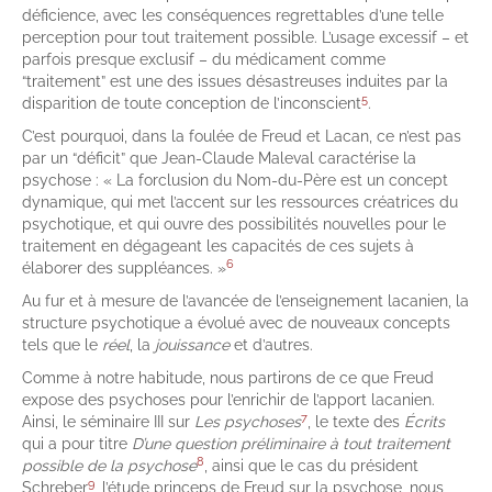
déficience, avec les conséquences regrettables d’une telle
perception pour tout traitement possible. L’usage excessif – et
parfois presque exclusif – du médicament comme
“traitement” est une des issues désastreuses induites par la
5
disparition de toute conception de l’inconscient
.
C’est pourquoi, dans la foulée de Freud et Lacan, ce n’est pas
par un “déficit” que Jean-Claude Maleval caractérise la
psychose : « La forclusion du Nom-du-Père est un concept
dynamique, qui met l’accent sur les ressources créatrices du
psychotique, et qui ouvre des possibilités nouvelles pour le
traitement en dégageant les capacités de ces sujets à
6
élaborer des suppléances. »
Au fur et à mesure de l’avancée de l’enseignement lacanien, la
structure psychotique a évolué avec de nouveaux concepts
tels que le
réel
, la
jouissance
et d’autres.
Comme à notre habitude, nous partirons de ce que Freud
expose des psychoses pour l’enrichir de l’apport lacanien.
7
Ainsi, le séminaire III sur
Les psychoses
, le texte des
Écrits
qui a pour titre
D’une question préliminaire à tout traitement
8
possible de la psychose
, ainsi que le cas du président
9
Schreber
, l’étude princeps de Freud sur la psychose, nous