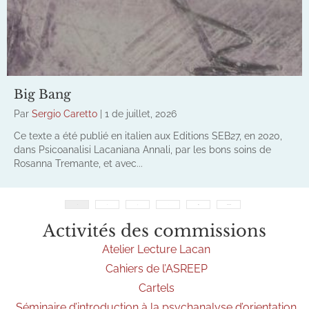
Big Bang
Par
Sergio Caretto
|
1 de juillet, 2026
Ce texte a été publié en italien aux Editions SEB27, en 2020,
dans Psicoanalisi Lacaniana Annali, par les bons soins de
Rosanna Tremante, et avec...
2
3
165
Suivant »
Activités des commissions
Atelier Lecture Lacan
Cahiers de l’ASREEP
Cartels
Séminaire d’introduction à la psychanalyse d’orientation