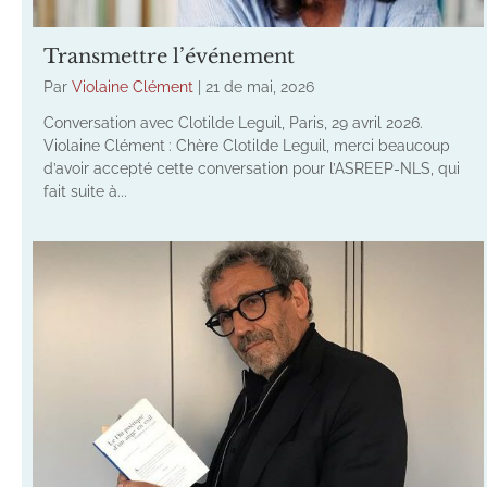
Transmettre l’événement
Par
Violaine Clément
|
21 de mai, 2026
Conversation avec Clotilde Leguil, Paris, 29 avril 2026.
Violaine Clément : Chère Clotilde Leguil, merci beaucoup
d’avoir accepté cette conversation pour l’ASREEP-NLS, qui
fait suite à...