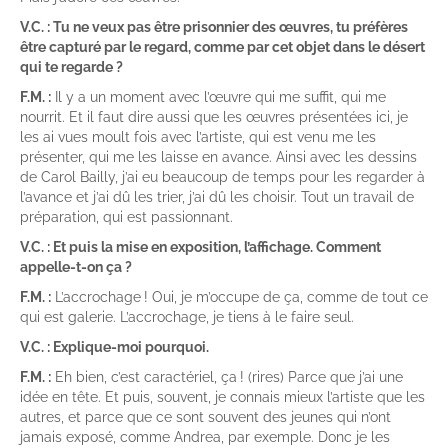
V.C. : Tu ne veux pas être prisonnier des œuvres, tu préfères
être capturé par le regard, comme par cet objet dans le désert
qui te regarde ?
F.M. :
Il y a un moment avec l’œuvre qui me suffit, qui me
nourrit. Et il faut dire aussi que les œuvres présentées ici, je
les ai vues moult fois avec l’artiste, qui est venu me les
présenter, qui me les laisse en avance. Ainsi avec les dessins
de Carol Bailly, j’ai eu beaucoup de temps pour les regarder à
l’avance et j’ai dû les trier, j’ai dû les choisir. Tout un travail de
préparation, qui est passionnant.
V.C. : Et puis la mise en exposition, l’affichage. Comment
appelle-t-on ça ?
F.M. :
L’accrochage ! Oui, je m’occupe de ça, comme de tout ce
qui est galerie. L’accrochage, je tiens à le faire seul.
V.C. : Explique-moi pourquoi.
F.M. :
Eh bien, c’est caractériel, ça ! (rires) Parce que j’ai une
idée en tête. Et puis, souvent, je connais mieux l’artiste que les
autres, et parce que ce sont souvent des jeunes qui n’ont
jamais exposé, comme Andrea, par exemple. Donc je les