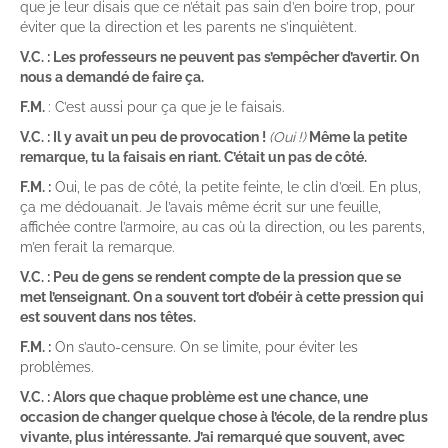
que je leur disais que ce n’était pas sain d’en boire trop, pour
éviter que la direction et les parents ne s’inquiètent.
V.C. : Les professeurs ne peuvent pas s’empêcher d’avertir. On
nous a demandé de faire ça.
F.M.
: C’est aussi pour ça que je le faisais.
V.C. : Il y avait un peu de provocation !
(Oui !)
Même la petite
remarque, tu la faisais en riant. C’était un pas de côté.
F.M. :
Oui, le pas de côté, la petite feinte, le clin d’œil. En plus,
ça me dédouanait. Je l’avais même écrit sur une feuille,
affichée contre l’armoire, au cas où la direction, ou les parents,
m’en ferait la remarque.
V.C. : Peu de gens se rendent compte de la pression que se
met l’enseignant. On a souvent tort d’obéir à cette pression qui
est souvent dans nos têtes.
F.M. :
On s’auto-censure. On se limite, pour éviter les
problèmes.
V.C. : Alors que chaque problème est une chance, une
occasion de changer quelque chose à l’école, de la rendre plus
vivante, plus intéressante. J’ai remarqué que souvent, avec