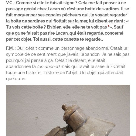
V.C. : Comme si elle te faisait signe ? Cela me fait penser à ce
passage génial chez Lacan où c’est une boîte de sardines. Il se
fait moquer par ses copains pêcheurs qui, le voyant regarder
la boîte de sardines qui flottait sur la mer, lui disent en riant : «
1
Tu vois cette boîte ? Eh bien, elle, elle ne te voit pas
». Sauf
que ça ne faisait pas rire Lacan, qui était regardé, concerné
par cet objet. Toi aussi, cette canette te regarde…
F.M. :
Oui, c’était comme un personnage abandonné. C’était le
symbole de ce sentiment que j’avais, l’abandon. Je ne sais pas
pourquoi j’ai pensé à ça. C’était le désert, elle était
abandonnée là
(un déchet)
mais qui l’avait laissée là ? C’était
toute une histoire, l’histoire de l’objet. Un objet qui attendait
quelqu’un.