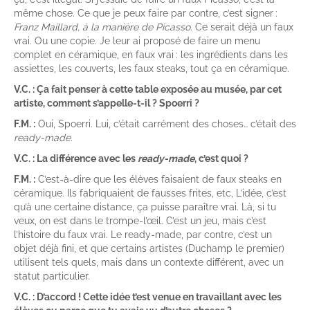
même chose. Ce que je peux faire par contre, c’est signer :
Franz Maillard, à la manière de Picasso
. Ce serait déjà un faux
vrai. Ou une copie. Je leur ai proposé de faire un menu
complet en céramique, en faux vrai : les ingrédients dans les
assiettes, les couverts, les faux steaks, tout ça en céramique.
V.C. : Ça fait penser à cette table exposée au musée, par cet
artiste, comment s’appelle-t-il ? Spoerri ?
F.M. :
Oui, Spoerri. Lui, c’était carrément des choses… c’était des
ready-made
.
V.C. : La différence avec les
ready-made
, c’est quoi ?
F.M. :
C’est-à-dire que les élèves faisaient de faux steaks en
céramique. Ils fabriquaient de fausses frites, etc, L’idée, c’est
qu’à une certaine distance, ça puisse paraître vrai. Là, si tu
veux, on est dans le trompe-l’œil. C’est un jeu, mais c’est
l’histoire du faux vrai. Le ready-made, par contre, c’est un
objet déjà fini, et que certains artistes (Duchamp le premier)
utilisent tels quels, mais dans un contexte différent, avec un
statut particulier.
V.C. : D’accord ! Cette idée t’est venue en travaillant avec les