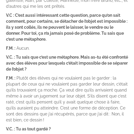
galeriste, Alan, par Colette, Marinette, mon frère Bruno, etc., et
d’autres qui me les ont prêtés.
V.C : C’est aussi intéressant cette question, parce qu’on sait
comment, pour certains, se détacher de l’objet est impossible :
ils y sont collés, ils ne peuvent le laisser, le vendre ou le
donner. Pour toi, ça n’a jamais posé de problème. Tu sais que
c’est une métaphore.
F.M. :
Aucun.
V.C. : Tu sais que c’est une métaphore. Mais as-tu été confronté
avec des élèves pour lesquels c’était impossible de se séparer
de l’objet ?
F.M. :
Plutôt des élèves qui ne voulaient pas le garder : la
plupart de ceux qui ne voulaient pas garder leur dessin, c’était
qu’ils trouvaient ça moche. Ça veut dire qu’ils arrivaient quand
même à avoir un jugement sur leur objet. S’ils disent que c’est
raté, c’est qu’ils pensent qu’il y avait quelque chose à faire,
qu’ils auraient pu atteindre. C’est une forme de déception. Ce
sont des dessins que j’ai récupérés, parce que j’ai dit : Non, il
est bien, ce dessin !
V.C. : Tu as tout gardé ?