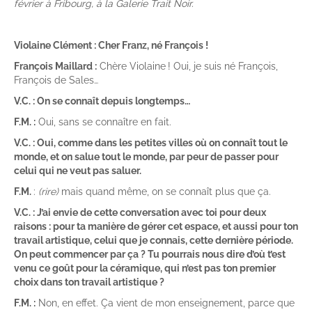
février à Fribourg, à la Galerie Trait Noir.
Violaine Clément : Cher Franz, né François !
François Maillard :
Chère Violaine ! Oui, je suis né François,
François de Sales…
V.C. : On se connaît depuis longtemps…
F.M. :
Oui, sans se connaître en fait.
V.C. : Oui, comme dans les petites villes où on connaît tout le
monde, et on salue tout le monde, par peur de passer pour
celui qui ne veut pas saluer.
F.M.
:
(rire)
mais quand même, on se connaît plus que ça.
V.C. : J’ai envie de cette conversation avec toi pour deux
raisons : pour ta manière de gérer cet espace, et aussi pour ton
travail artistique, celui que je connais, cette dernière période.
On peut commencer par ça ? Tu pourrais nous dire d’où t’est
venu ce goût pour la céramique, qui n’est pas ton premier
choix dans ton travail artistique ?
F.M. :
Non, en effet. Ça vient de mon enseignement, parce que