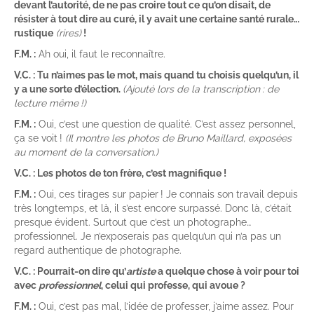
devant l’autorité, de ne pas croire tout ce qu’on disait, de
résister à tout dire au curé, il y avait une certaine santé rurale…
rustique
(rires)
!
F.M. :
Ah oui, il faut le reconnaître.
V.C. : Tu n’aimes pas le mot, mais quand tu choisis quelqu’un, il
y a une sorte d’élection.
(Ajouté lors de la transcription
: de
lecture même !)
F.M. :
Oui, c’est une question de qualité. C’est assez personnel,
ça se voit !
(Il montre les photos de Bruno Maillard, exposées
au moment de la conversation.)
V.C. : Les photos de ton frère, c’est magnifique !
F.M. :
Oui, ces tirages sur papier ! Je connais son travail depuis
très longtemps, et là, il s’est encore surpassé. Donc là, c’était
presque évident. Surtout que c’est un photographe…
professionnel. Je n’exposerais pas quelqu’un qui n’a pas un
regard authentique de photographe.
V.C. : Pourrait-on dire qu’
artiste
a quelque chose à voir pour toi
avec
professionnel
, celui qui professe, qui avoue ?
F.M. :
Oui, c’est pas mal, l’idée de professer, j’aime assez. Pour