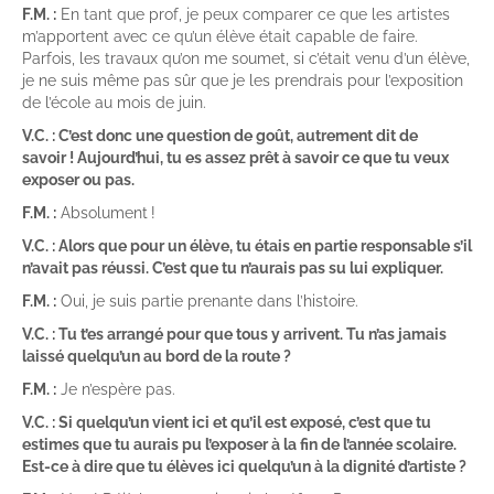
F.M. :
En tant que prof, je peux comparer ce que les artistes
m’apportent avec ce qu’un élève était capable de faire.
Parfois, les travaux qu’on me soumet, si c’était venu d’un élève,
je ne suis même pas sûr que je les prendrais pour l’exposition
de l’école au mois de juin.
V.C. : C’est donc une question de goût, autrement dit de
savoir ! Aujourd’hui, tu es assez prêt à savoir ce que tu veux
exposer ou pas.
F.M. :
Absolument !
V.C. : Alors que pour un élève, tu étais en partie responsable s’il
n’avait pas réussi. C’est que tu n’aurais pas su lui expliquer.
F.M. :
Oui, je suis partie prenante dans l’histoire.
V.C. : Tu t’es arrangé pour que tous y arrivent. Tu n’as jamais
laissé quelqu’un au bord de la route ?
F.M. :
Je n’espère pas.
V.C. : Si quelqu’un vient ici et qu’il est exposé, c’est que tu
estimes que tu aurais pu l’exposer à la fin de l’année scolaire.
Est-ce à dire que tu élèves ici quelqu’un à la dignité d’artiste ?