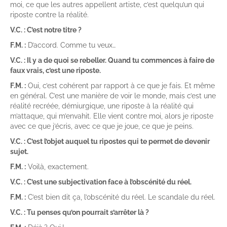
moi, ce que les autres appellent artiste, c’est quelqu’un qui
riposte contre la réalité.
V.C. : C’est notre titre ?
F.M. :
D’accord. Comme tu veux…
V.C. : Il y a de quoi se rebeller. Quand tu commences à faire de
faux vrais, c’est une riposte.
F.M. :
Oui, c’est cohérent par rapport à ce que je fais. Et même
en général. C’est une manière de voir le monde, mais c’est une
réalité recréée, démiurgique, une riposte à la réalité qui
m’attaque, qui m’envahit. Elle vient contre moi, alors je riposte
avec ce que j’écris, avec ce que je joue, ce que je peins.
V.C. : C’est l’objet auquel tu ripostes qui te permet de devenir
sujet.
F.M. :
Voilà, exactement.
V.C. : C’est une subjectivation face à l’obscénité du réel.
F.M. :
C’est bien dit ça, l’obscénité du réel. Le scandale du réel.
V.C. : Tu penses qu’on pourrait s’arrêter là ?