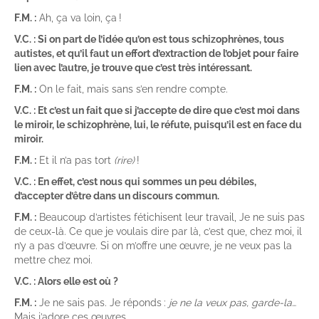
F.M. :
Ah, ça va loin, ça !
V.C. : Si on part de l’idée qu’on est tous schizophrènes, tous
autistes, et qu’il faut un effort d’extraction de l’objet pour faire
lien avec l’autre, je trouve que c’est très intéressant.
F.M. :
On le fait, mais sans s’en rendre compte.
V.C. : Et c’est un fait que si j’accepte de dire que c’est moi dans
le miroir, le schizophrène, lui, le réfute, puisqu’il est en face du
miroir.
F.M. :
Et il n’a pas tort
(rire)
!
V.C. : En effet, c’est nous qui sommes un peu débiles,
d’accepter d’être dans un discours commun.
F.M. :
Beaucoup d’artistes fétichisent leur travail, Je ne suis pas
de ceux-là. Ce que je voulais dire par là, c’est que, chez moi, il
n’y a pas d’œuvre. Si on m’offre une œuvre, je ne veux pas la
mettre chez moi.
V.C. : Alors elle est où ?
F.M. :
Je ne sais pas. Je réponds :
je ne la veux pas, garde-la
…
Mais j’adore ces œuvres.