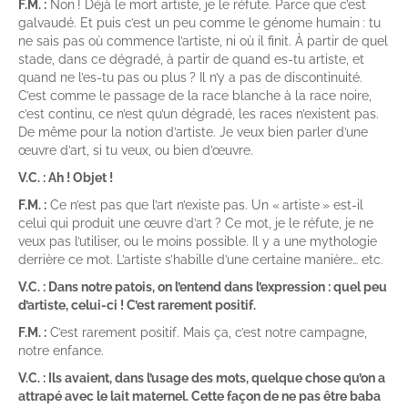
F.M. :
Non ! Déjà le mort artiste, je le réfute. Parce que c’est
galvaudé. Et puis c’est un peu comme le génome humain : tu
ne sais pas où commence l’artiste, ni où il finit. À partir de quel
stade, dans ce dégradé, à partir de quand es-tu artiste, et
quand ne l’es-tu pas ou plus ? Il n’y a pas de discontinuité.
C’est comme le passage de la race blanche à la race noire,
c’est continu, ce n’est qu’un dégradé, les races n’existent pas.
De même pour la notion d’artiste. Je veux bien parler d’une
œuvre d’art, si tu veux, ou bien d’œuvre.
V.C. : Ah ! Objet !
F.M. :
Ce n’est pas que l’art n’existe pas. Un « artiste » est-il
celui qui produit une œuvre d’art ? Ce mot, je le réfute, je ne
veux pas l’utiliser, ou le moins possible. Il y a une mythologie
derrière ce mot. L’artiste s’habille d’une certaine manière… etc.
V.C. : Dans notre patois, on l’entend dans l’expression : quel peu
d’artiste, celui-ci ! C’est rarement positif.
F.M. :
C’est rarement positif. Mais ça, c’est notre campagne,
notre enfance.
V.C. : Ils avaient, dans l’usage des mots, quelque chose qu’on a
attrapé avec le lait maternel. Cette façon de ne pas être baba