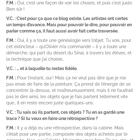
F.M. :
Oui, c’est une façon de voir les choses, et puis c’est juste.
Bien sûr !
V.C. : C’est pour ça que ce blog existe. Les artistes ont certes
un temps d’avance. Mais pour pouvoir le dire, pour pouvoir en
parler comme ça, il faut aussi avoir fait cette traversée.
F.M. :
Oui, il y a toute une généalogie vers l’objet. Tu vois, pour
cet extincteur – qu’Olivier m’a commandé – il y a toute une
démarche, qui part du désert du Sinaï, à travers les élèves, et
la technique que j’ai choisie…
V.C. : … et à laquelle tu restes fidèle.
F.M. :
Pour l’instant, oui ! Mais ça ne veut pas dire que je n’ai
pas envie de faire de la peinture. Ça prend de l’énergie de se
concentrer là-dessus, et malheureusement, mais il ne faudrait
pas le dire ainsi, les objets que je fais partent tellement vite
que… Il en reste encore juste quelques-uns.
V.C. : Tu sais où ils partent, ces objets ? Tu en as gardé une
trace ? Si tu veux en faire une rétrospective ?
F.M. :
Il y a déjà eu une rétrospective, dans la cabine. Mais
c’était pour une partie, composée des objets achetés par le