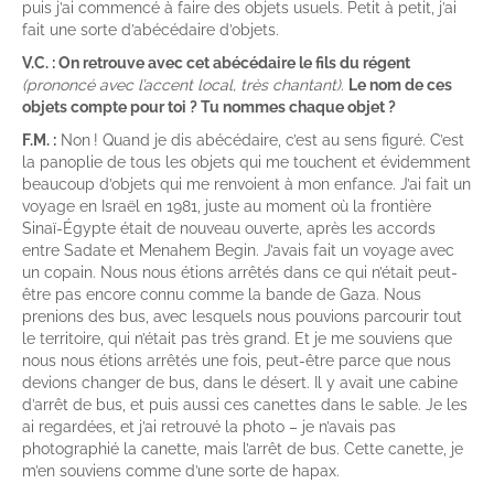
puis j’ai commencé à faire des objets usuels. Petit à petit, j’ai
fait une sorte d’abécédaire d’objets.
V.C. : On retrouve avec cet abécédaire le fils du régent
(prononcé avec l’accent local, très chantant)
.
Le nom de ces
objets compte pour toi ? Tu nommes chaque objet ?
F.M. :
Non ! Quand je dis abécédaire, c’est au sens figuré. C’est
la panoplie de tous les objets qui me touchent et évidemment
beaucoup d’objets qui me renvoient à mon enfance. J’ai fait un
voyage en Israël en 1981, juste au moment où la frontière
Sinaï-Égypte était de nouveau ouverte, après les accords
entre Sadate et Menahem Begin. J’avais fait un voyage avec
un copain. Nous nous étions arrêtés dans ce qui n’était peut-
être pas encore connu comme la bande de Gaza. Nous
prenions des bus, avec lesquels nous pouvions parcourir tout
le territoire, qui n’était pas très grand. Et je me souviens que
nous nous étions arrêtés une fois, peut-être parce que nous
devions changer de bus, dans le désert. Il y avait une cabine
d’arrêt de bus, et puis aussi ces canettes dans le sable. Je les
ai regardées, et j’ai retrouvé la photo – je n’avais pas
photographié la canette, mais l’arrêt de bus. Cette canette, je
m’en souviens comme d’une sorte de hapax.