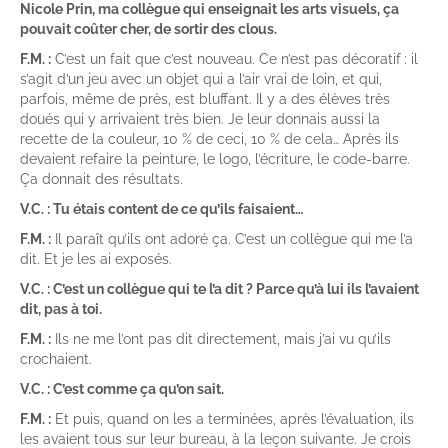
Nicole Prin, ma collègue qui enseignait les arts visuels, ça
pouvait coûter cher, de sortir des clous.
F.M. :
C’est un fait que c’est nouveau. Ce n’est pas décoratif : il
s’agit d’un jeu avec un objet qui a l’air vrai de loin, et qui,
parfois, même de près, est bluffant. Il y a des élèves très
doués qui y arrivaient très bien. Je leur donnais aussi la
recette de la couleur, 10 % de ceci, 10 % de cela… Après ils
devaient refaire la peinture, le logo, l’écriture, le code-barre.
Ça donnait des résultats.
V.C. : Tu étais content de ce qu’ils faisaient…
F.M. :
Il paraît qu’ils ont adoré ça. C’est un collègue qui me l’a
dit. Et je les ai exposés.
V.C. : C’est un collègue qui te l’a dit ? Parce qu’à lui ils l’avaient
dit, pas à toi.
F.M. :
Ils ne me l’ont pas dit directement, mais j’ai vu qu’ils
crochaient.
V.C. : C’est comme ça qu’on sait.
F.M. :
Et puis, quand on les a terminées, après l’évaluation, ils
les avaient tous sur leur bureau, à la leçon suivante. Je crois