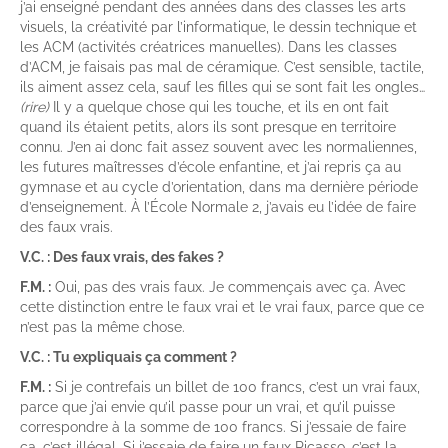
j’ai enseigné pendant des années dans des classes les arts
visuels, la créativité par l’informatique, le dessin technique et
les ACM (activités créatrices manuelles). Dans les classes
d’ACM, je faisais pas mal de céramique. C’est sensible, tactile,
ils aiment assez cela, sauf les filles qui se sont fait les ongles…
(rire)
Il y a quelque chose qui les touche, et ils en ont fait
quand ils étaient petits, alors ils sont presque en territoire
connu. J’en ai donc fait assez souvent avec les normaliennes,
les futures maîtresses d’école enfantine, et j’ai repris ça au
gymnase et au cycle d’orientation, dans ma dernière période
d’enseignement. À l’École Normale 2, j’avais eu l’idée de faire
des faux vrais.
V.C. : Des faux vrais, des fakes ?
F.M. :
Oui, pas des vrais faux. Je commençais avec ça. Avec
cette distinction entre le faux vrai et le vrai faux, parce que ce
n’est pas la même chose.
V.C. : Tu expliquais ça comment ?
F.M. :
Si je contrefais un billet de 100 francs, c’est un vrai faux,
parce que j’ai envie qu’il passe pour un vrai, et qu’il puisse
correspondre à la somme de 100 francs. Si j’essaie de faire
ça, c’est illégal. Si j’essaie de faire un faux Picasso, c’est la