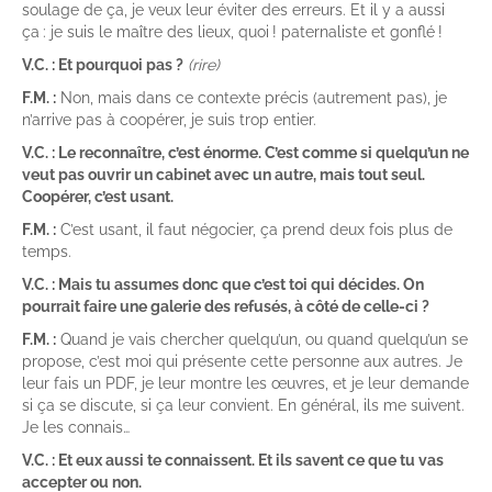
soulage de ça, je veux leur éviter des erreurs. Et il y a aussi
ça : je suis le maître des lieux, quoi ! paternaliste et gonflé !
V.C. : Et pourquoi pas ?
(rire)
F.M. :
Non, mais dans ce contexte précis (autrement pas), je
n’arrive pas à coopérer, je suis trop entier.
V.C. : Le reconnaître, c’est énorme. C’est comme si quelqu’un ne
veut pas ouvrir un cabinet avec un autre, mais tout seul.
Coopérer, c’est usant.
F.M. :
C’est usant, il faut négocier, ça prend deux fois plus de
temps.
V.C. : Mais tu assumes donc que c’est toi qui décides. On
pourrait faire une galerie des refusés, à côté de celle-ci ?
F.M. :
Quand je vais chercher quelqu’un, ou quand quelqu’un se
propose, c’est moi qui présente cette personne aux autres. Je
leur fais un PDF, je leur montre les œuvres, et je leur demande
si ça se discute, si ça leur convient. En général, ils me suivent.
Je les connais…
V.C. : Et eux aussi te connaissent. Et ils savent ce que tu vas
accepter ou non.